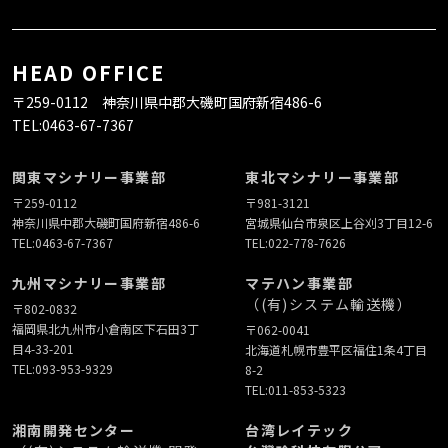
HEAD OFFICE
〒259-0112 神奈川県中郡大磯町国府新宿486-6
TEL:
0463-67-7367
関東マシナリー事業部
東北マシナリー事業部
〒259-0112
〒981-3121
神奈川県中郡大磯町国府新宿486-6
宮城県仙台市泉区上谷刈3丁目12-6
TEL:
0463-67-7367
TEL:
022-778-7626
九州マシナリー事業部
マテハン事業部
（(有)システム輸送機）
〒802-0832
福岡県北九州市小倉南区下石田3丁
〒062-0041
目4-33-201
北海道札幌市豊平区福住1条4丁目
TEL:
093-953-9329
8-2
TEL:
011-853-5323
湘南開発センター
台湾レイテック